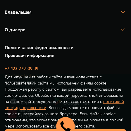
TANK 700
WEY 80
WEY 80 Лаундж
Спецпредложения
Тест-драйв
Масштаб возможностей
Масштаб возможностей
Владельцам
TANK Финансы
от 6 449 000 ₽
от 8 099 000 ₽
TANK Кредит
Гарантия
TANK Лизинг
Помощь на дороге
Корпоративным клиентам
О дилере
Новые цифровые сервисы TANK
Зарядные станции
Подписки
О нас
Специальные предложения
35 лет GWM
Сервис
Политика конфиденциальности
GWM ТЕХ ДЕНЬ
Нулевое ТО
Новости
Правовая информация
Моторные масла
+7 423 279-09-19
info@aap-tank.ru
Для улучшения работы сайта и взаимодействия с
Авторитет-Авто+
пользователями сайта мы используем файлы cookie.
Продолжая работу с сайтом, вы разрешаете использование
cookie-файлов. Обработка вашей персональной информации
на нашем сайте осуществляется в соответствии с
политикой
конфиденциальности
. Вы всегда можете отключить файлы
cookie в настройках вашего браузера. Если файлы cookie
отключены, это может означать, что вы не можете в полной
мере использовать все функции нашего сайта.