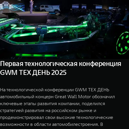
TANK Финансы
Сервис
Корпоративным клиентам
Специальные предложения
Моторные масла
TANK ФИНАНСЫ
TANK Кредит
ЦИФРОВЫЕ СЕРВИСЫ TANK
TANK Лизинг
Цифровые сервисы TANK
TANK 500
TANK 70
Первая технологическая конференция
TANK Страхование
Подписки
Веди за собой
Сила призна
GWM ТЕХ ДЕНЬ 2025
от 6 499 000 ₽
от 10 199
На технологической конференции GWM ТЕХ ДЕНЬ
автомобильный концерн Great Wall Motor обозначил
ключевые этапы развития компании, поделился
стратегией развития на российском рынке и
продемонстрировал свои высокие технологические
возможности в области автомобилестроения. В