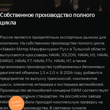
Собственное производство полного
цикла
Россия является приоритетным экспортным рынком для
компании. На собственном производстве полного цикла
«Хавейл Мотор Мануфэкчуринг Рус» в Тульской области
выпускаются кроссоверы HAVAL JOLION, HAVAL H3, HAVAL
DARGO, HAVAL F7, HAVAL F7x, HAVAL H7, а также
организовано производство турбированных бензиновых
двигателей объемом 1,5 и 2,0 л. В 2026 году добавится
предприятие по выпуску трансмиссий, компонентов
шасси, элементов интерьера и экстерьера автомобилей.
Производство автомобилей концерна GWM соответствует
высоким мировым стандартам. На российском заводе
HAVAL автомобили проходят комплексную проверку на
Особые
условия
всех этапах производства. В световом туннеле