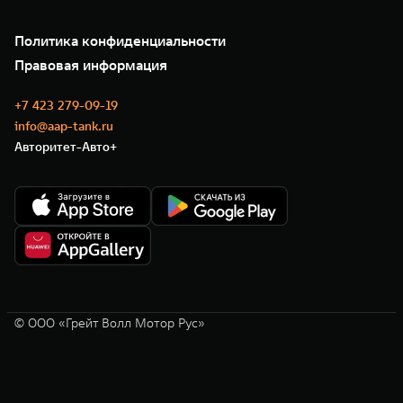
Подписки
О нас
Специальные предложения
35 лет GWM
Сервис
Политика конфиденциальности
GWM ТЕХ ДЕНЬ
Нулевое ТО
Новости
Правовая информация
Моторные масла
+7 423 279-09-19
info@aap-tank.ru
Авторитет-Авто+
© ООО «Грейт Волл Мотор Рус»