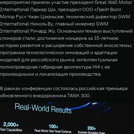
мероприятии приняли участие президент Great Wall Motor
WEY 07
WEY 05
International Паркер Ши, президент ООО «Грейт Волл
Расширяя границы комфорта
Эстетика нов
Мотор Рус» Чжан Цзюньсюе, технический директор GWM
от 6 149 000 ₽
от 5 699 
International Николь Ву, главный инженер GWM
International Ричард Жу. Основными темами выступлений
спикеров стали: достижения концерна за 35-летнюю
историю развития и расширение собственной экосистемы;
программа технологических инноваций и адаптации
моделей для российского рынка; интеллектуальная
полноприводная гибридная архитектура Hi4 с ее
производными и локализация производства.
WEY 80
WEY 80 
В рамках конференции состоялась российская премьера
Масштаб возможностей
Масштаб воз
обновленного внедорожника TANK 300.
от 6 449 000 ₽
от 8 099 