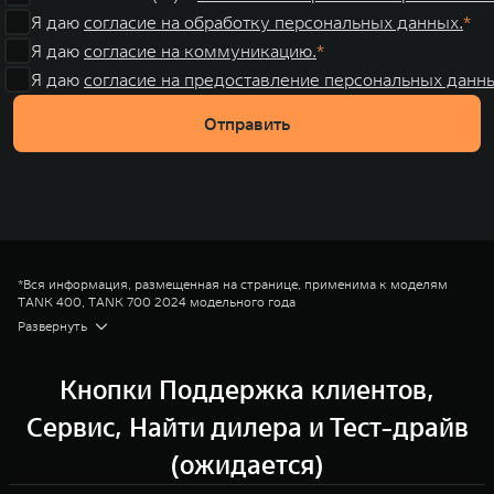
Я даю
согласие на обработку персональных данных.
Я даю
согласие на коммуникацию.
Я даю
согласие на предоставление персональных данны
Отправить
*Вся информация, размещенная на странице, применима к моделям
TANK 400, TANK 700 2024 модельного года
¹ Яндекс Карты — это онлайн-сервис, который позволяет водителю
Развернуть
строить маршруты и находить парковочные места.
² Яндекс Музыка — это сервис, который предлагает возможность поиска
и прослушивания музыки и подкастов, а также предоставляет доступ к
Кнопки Поддержка клиентов,
плейлисту с персональными рекомендациями для каждого
пользователя. Для работы сервиса необходимо подключение к
Сервис, Найти дилера и Тест-драйв
Интернету и подписка Яндекс Плюс.
³ Яндекс Книги — это сервис для прослушивания аудиокниг с обширной
(ожидается)
библиотекой аудиокниг как для взрослых, так и для детей. Для работы
сервиса необходимо подключение к Интернету и подписка Яндекс Плюс.