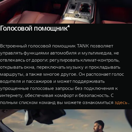
WEY 07
WEY 05
Расширяя границы комфорта
Эстетика ново
от 6 149 000 ₽
от 5 699 0
Голосовой помощник⁴
Встроенный голосовой помощник TANK позволяет
управлять функциями автомобиля и мультимедиа, не
отвлекаясь от дороги: регулировать климат-контроль,
открывать окна, переключать музыку и прокладывать
маршруты, а также многое другое. Он распознает голос
WEY 80
WEY 80 Л
водителя и пассажиров и может поддерживать
упрощенные голосовые запросы без подключения к
Масштаб возможностей
Масштаб возм
от 6 449 000 ₽
от 8 099 0
интернету, обеспечивая комфорт и безопасность. С
полным списком команд вы можете ознакомиться
здесь
.