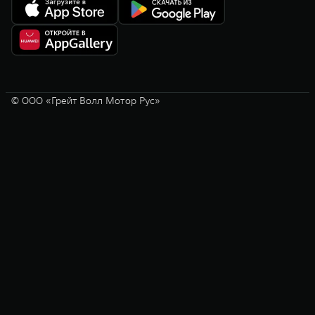
© ООО «Грейт Волл Мотор Рус»