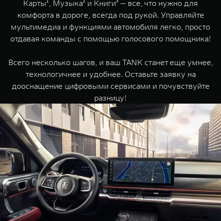
Карты¹, Музыка² и Книги³ — все, что нужно для
TANK Финансы
Сервис
комфорта в дороге, всегда под рукой. Управляйте
Корпоративным клиентам
Специальные предложения
мультимедиа и функциями автомобиля легко, просто
отдавая команды с помощью голосового помощника!
Моторные масла
TANK ФИНАНСЫ
Всего несколько шагов, и ваш TANK станет еще умнее,
TANK Кредит
ЦИФРОВЫЕ СЕРВИСЫ TANK
технологичнее и удобнее. Оставьте заявку на
дооснащение цифровыми сервисами и почувствуйте
TANK Лизинг
Цифровые сервисы TANK
разницу!
TANK 500
TANK 700
TANK Страхование
Подписки
Веди за собой
Сила признан
от 6 499 000 ₽
от 10 199 