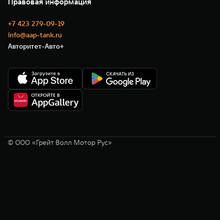
Правовая информация
Моторные масла
+7 423 279-09-19
info@aap-tank.ru
Авторитет-Авто+
© ООО «Грейт Волл Мотор Рус»