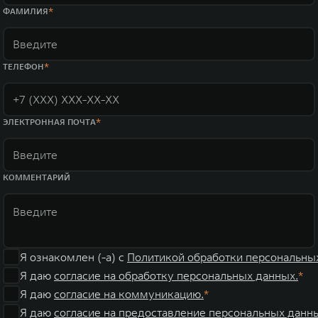
WEY 07
WEY 05
ФАМИЛИЯ
Расширяя границы комфорта
Эстетика ново
от 6 149 000 ₽
от 5 699 0
ТЕЛЕФОН
ЭЛЕКТРОННАЯ ПОЧТА
КОММЕНТАРИЙ
WEY 80
WEY 80 Л
Масштаб возможностей
Масштаб возм
от 6 449 000 ₽
от 8 099 0
Я ознакомлен (-а) с
Политикой обработки персональны
Я даю
согласие на обработку персональных данных.
Я даю
согласие на коммуникацию.
Я даю
согласие на предоставление персональных данны