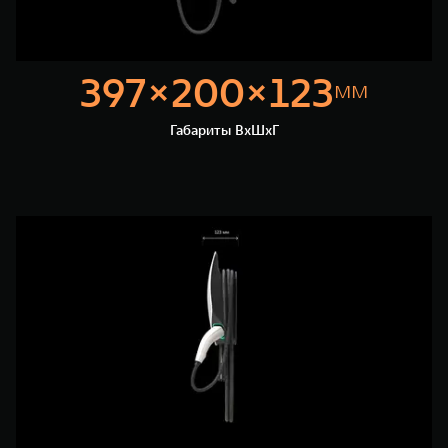
397×200×123
мм
Габариты ВхШхГ