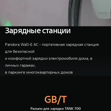
TANK Финансы
Сервис
Корпоративным клиентам
Специальные предложения
Моторные масла
TANK ФИНАНСЫ
Зарядные станции
TANK Кредит
ЦИФРОВЫЕ СЕРВИСЫ TANK
Pandora Wall-E AC - портативная зарядная станция
TANK Лизинг
Цифровые сервисы TANK
TANK 500
TANK 700
для безопасной
TANK Страхование
Подписки
Веди за собой
Сила признан
и комфортной зарядки электромобиля дома, в
от 6 499 000 ₽
от 10 199 
личных гаражах,
в паркинге многоквартирных домов
GB/T
Разъем для зарядки TANK 700