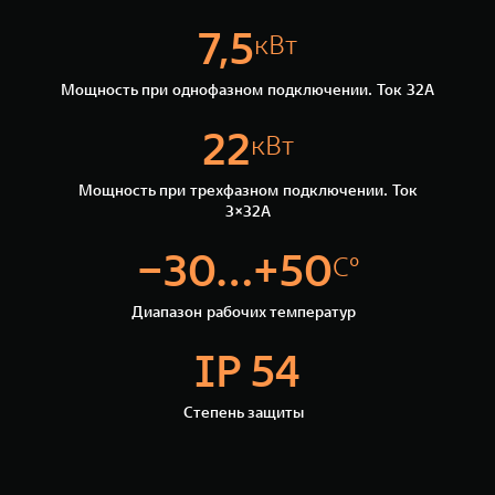
WEY 07
WEY 05
7,5
кВт
Расширяя границы комфорта
Эстетика ново
от 6 149 000 ₽
от 5 699 0
Мощность при однофазном подключении. Ток 32А
22
кВт
Мощность при трехфазном подключении. Ток
3×32А
−30...+50
С°
WEY 80
WEY 80 Л
Диапазон рабочих температур
Масштаб возможностей
Масштаб возм
от 6 449 000 ₽
от 8 099 0
IP 54
Степень защиты