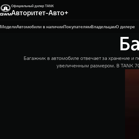
Официальный дилер TANK
Авторитет-Авто+
Владивосток, ул. Тульская, 22
+7 423 279-09-19
Модели
Автомобили в наличии
Покупателям
Владельцам
О дилере
Б
Багажник в автомобиле отвечает за хранение и 
увеличенным размером. В TANK 70