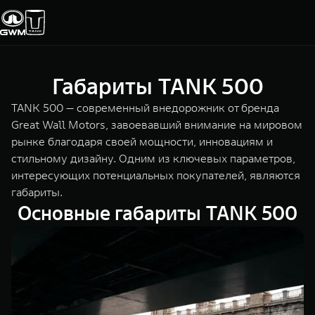
Габариты TANK 500
Покупателям
Владельцам
О дилере
Модели
TANK 500
— современный внедорожник от бренда
Great Wall Motors, завоевавший внимание на мировом
рынке благодаря своей мощности, инновациям и
ВЫБОР АВТОМОБИЛЯ
ГАРАНТИЯ И ПОДДЕРЖКА
ИНФОРМАЦИЯ
стильному дизайну. Одним из ключевых параметров,
Спецпредложения
Гарантия
О нас
интересующих потенциальных покупателей, являются
габариты.
Конфигуратор
Помощь на дороге
35 лет GWM
Основные габариты TANK 500
Тест-драйв
GWM ТЕХ ДЕНЬ
СЕРВИС
Зарядные станции
Новости
Калькулятор ТО
TANK 300
TANK 400
Следуй за открытиями
За пределы в
Нулевое ТО
ПОКУПКА АВТОМОБИЛЯ
от 3 999 000 ₽
от 5 599 0