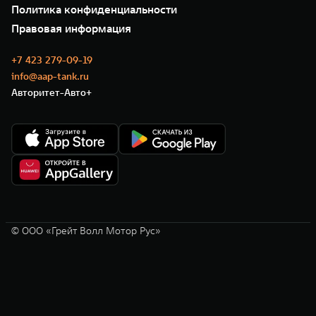
35 лет GWM
Сервис
Политика конфиденциальности
GWM ТЕХ ДЕНЬ
Нулевое ТО
Новости
Правовая информация
Моторные масла
+7 423 279-09-19
info@aap-tank.ru
Авторитет-Авто+
© ООО «Грейт Волл Мотор Рус»