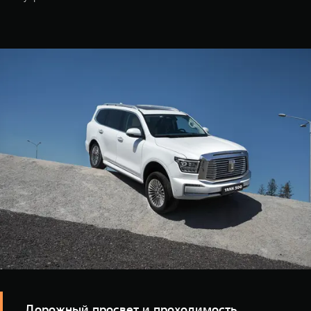
WEY 07
WEY 05
Расширяя границы комфорта
Эстетика ново
от 6 149 000 ₽
от 5 699 0
WEY 80
WEY 80 Л
Масштаб возможностей
Масштаб возм
от 6 449 000 ₽
от 8 099 0
Дорожный просвет и проходимость