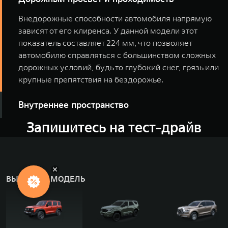
Внедорожные способности автомобиля напрямую
зависят от его клиренса. У данной модели этот
показатель составляет 224 мм, что позволяет
автомобилю справляться с большинством сложных
дорожных условий, будь то глубокий снег, грязь или
крупные препятствия на бездорожье.
Внутреннее пространство
Запишитесь на тест-драйв
Благодаря внушительным внешним габаритам, TANK
500 предлагает просторный и комфортный салон.
Увеличенная колесная база обеспечивает
достаточное количество пространства для
пассажиров как на передних, так и на задних
ВЫБЕРИТЕ МОДЕЛЬ
сиденьях, делая его идеальным выбором для
длительных поездок и путешествий большой
компанией.