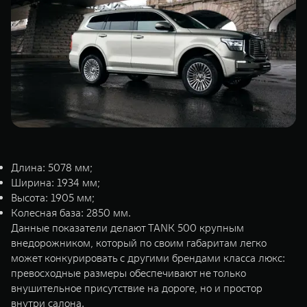
TANK Финансы
Сервис
Корпоративным клиентам
Специальные предложения
Моторные масла
TANK ФИНАНСЫ
TANK Кредит
ЦИФРОВЫЕ СЕРВИСЫ TANK
TANK Лизинг
Цифровые сервисы TANK
TANK 500
TANK 700
TANK Страхование
Подписки
Веди за собой
Сила признан
Длина: 5078 мм;
от 6 499 000 ₽
от 10 199 
Ширина: 1934 мм;
Высота: 1905 мм;
Колесная база: 2850 мм.
Данные показатели делают TANK 500 крупным
внедорожником, который по своим габаритам легко
может конкурировать с другими брендами класса люкс:
превосходные размеры обеспечивают не только
внушительное присутствие на дороге, но и простор
внутри салона.