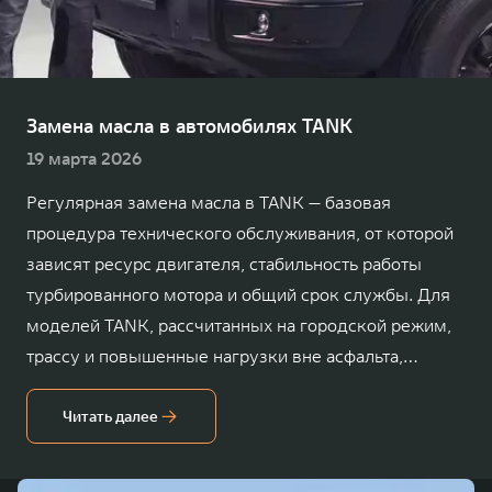
TANK Финансы
Сервис
Корпоративным клиентам
Специальные предложения
TANK 500
TANK 700
Моторные масла
Веди за собой
Сила признания
TANK ФИНАНСЫ
от 6 499 000 ₽
от 10 199 000 ₽
Замена масла в автомобилях TANK
TANK Кредит
ЦИФРОВЫЕ СЕРВИСЫ TANK
19 марта 2026
TANK Лизинг
Цифровые сервисы TANK
Регулярная замена масла в TANK — базовая
процедура технического обслуживания, от которой
TANK Страхование
Подписки
зависят ресурс двигателя, стабильность работы
WEY 07
WEY 05
турбированного мотора и общий срок службы. Для
Расширяя границы комфорта
Эстетика нового времени
моделей TANK, рассчитанных на городской режим,
от 6 149 000 ₽
от 5 699 000 ₽
трассу и повышенные нагрузки вне асфальта,
состояние смазочных материалов особенно важно.
Своевременное обслуживание помогает сохранить
Читать далее
рабочие характеристики силового агрегата, снизить
износ деталей и предупредить серьезные