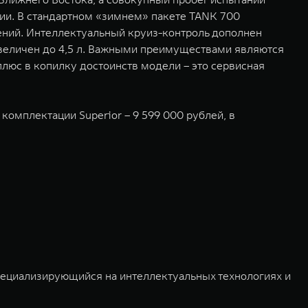
ции. В стандартном «зимнем» пакете TANK 700
дений. Интеллектуальный круиз-контроль дополнен
величен до 4,5 л. Важными преимуществами являются
люс в копилку достоинств модели – это сервисная
комплектации Superior – 9 599 000 рублей, в
пециализирующийся на интеллектуальных технологиях и
03 и 2011 годах соответственно. Сфера деятельности