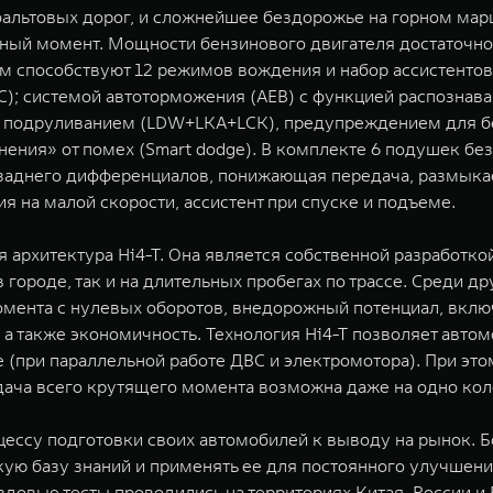
альтовых дорог, и сложнейшее бездорожье на горном марш
жный момент. Мощности бензинового двигателя достаточно
м способствуют 12 режимов вождения и набор ассистентов
); системой автоторможения (AEB) с функцией распознав
с подруливанием (LDW+LKA+LCK), предупреждением для бе
ения» от помех (Smart dodge). В комплекте 6 подушек бе
заднего дифференциалов, понижающая передача, размыка
я на малой скорости, ассистент при спуске и подъеме.
ая архитектура Hi4-T. Она является собственной разработ
 городе, так и на длительных пробегах по трассе. Среди 
омента с нулевых оборотов, внедорожный потенциал, вкл
также экономичность. Технология Hi4-T позволяет автомоб
 (при параллельной работе ДВС и электромотора). При эт
дача всего крутящего момента возможна даже на одно кол
цессу подготовки своих автомобилей к выводу на рынок. Б
ую базу знаний и применять ее для постоянного улучшени
здовые тесты проводились на территориях Китая, России и