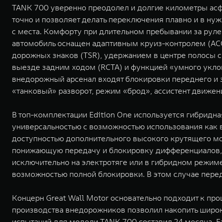
TANK 700 уверенно преодолел и долгие километры асф
точно и позволяет делать переключения плавно и в ну
с места. Комфорту при длительном пребывании за руле
автомобиль оснащен адаптивным круиз-контролем (ACC
дорожных знаков (TSR), удержанием в центре полосы 
выезде задним ходом (RCTA) и функцией «умного уклон
внедорожный арсенал входят блокировки переднего и 
«танковый» разворот, режим «брод», ассистент движени
В топ-комплектации Edition One используется гибридн
универсальностью с возможностью использования как в
доступностью дополнительного высокого крутящего м
понижающую передачу и блокировку дифференциалов, а 
исключительно на электротяге или в гибридном режиме
возможностью полной блокировки. В этом случае пере
Концерн Great Wall Motor основательно подходит к про
производства внедорожников позволил накопить широк
испытаний для модели TANK 700 составил 24 месяца. Е