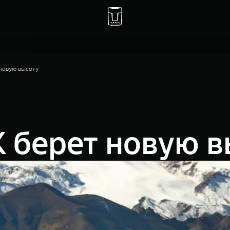
новую высоту
 берет новую в