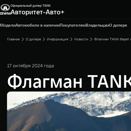
Официальный дилер TANK
Авторитет-Авто+
Владивосток, ул. Тульская, 22
+7 423 279-09-19
Модели
Автомобили в наличии
Покупателям
Владельцам
О дилере
Главная
О дилере
Информация
Новости
Флагман TANK берет 
17 октября 2024 года
Флагман TANK