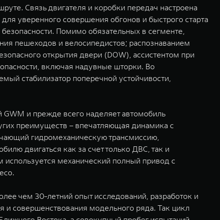
руте. Связь двигателя и коробки передач настроена
 для уверенного совершения обгонов и быстрого старта
 безопасности. Помимо обязательных в сегменте,
ания пешеходов и велосипедистов; распознаванием
зопасного открытия двери (DOW), ассистентом при
зопасности, включая надувные шторки. Во
емый стабилизатор поперечной устойчивости,
кой GWM и прежде всего наделяет автомобиль
других преимуществ – впечатляющая динамика с
ючающий гидромеханическую трансмиссию,
илю двигаться как за счет только ДВС, так и
ом используется механический полный привод с
есо.
олее чем 30-летний опыт исследований, разработок и
я и совершенствования модельного ряда. Так цикл
 Ближнего Востока, а совокупный пробег испытаний