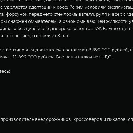
е уделяется адаптации к российским условиям эксплуата
ла, форсунок переднего стеклоомывателя, руля и всех си
меры снабжен омывателем, а бачок омывающей жидкости у
айшего официального дилерского центра TANK. Еще один п
 этот период составляет 8 лет.
с бензиновым двигателем составляет 8 899 000 рублей, в 
кой – 11 899 000 рублей. Все цены включают НДС.
тесь:
 производитель внедорожников, кроссоверов и пикапов, с
ована на Гонконгской и Шанхайской фондовых биржах в 20