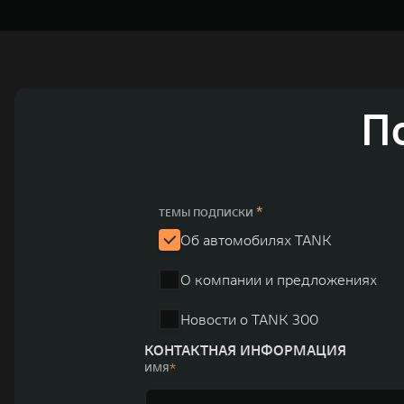
концерна GWM включает проектирование, исследования 
GWM сосредоточена на конструкторских разработках ав
технологическое преимущество GWM и позволяет созда
активный вклад в создание технологического ландшафт
автомобильных брендов GWM – интеллектуальных крос
П
электромобилей ORA, премиальных кроссоверов WEY, а
автомобилей в более чем 60 регионах мира. В состав х
продажи GWM превышают отметку в 1 млн автомобилей 
юаней (1,6 трлн рублей). С 1998 года Great Wall Moto
*
ТЕМЫ ПОДПИСКИ
систему исследований и разработок, включая центры в
Об автомобилях TANK
«14+5», которая включает 10 внутренних производствен
О компании и предложениях
автомобилей.
Новости о TANK 300
КОНТАКТНАЯ ИНФОРМАЦИЯ
ИМЯ