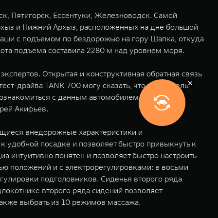
ск, Пятигорск, Ессентуки, Железноводск. Самой
рхыз и Нижний Архыз, расположенных на дне большой
мбаши с подъемом по бездорожью на гору Шапка, откуда
ота подъема составила 2280 м над уровнем моря.
спертов. Открытая и конструктивная обратная связь
ест-драйва TANK 700 могу сказать, что эта модель
познакомиться с данным автомобилем лично в
рей Акифьев.
ющиеся внедорожные характеристики и
к удобной посадке и позволяет быстро привыкнуть к
а интуитивно понятен и позволяет быстро настроить
ью положений и с электрорегулировками: в восьми
егулировки подголовников. Сиденья второго ряда
длокотнике второго ряда сидений позволяет
также выбрать из 10 режимов массажа.