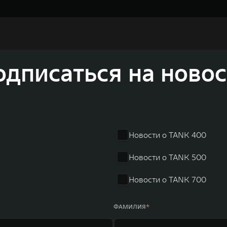
и разработки, производство, продажу и обслуживание авт
томобилей и силовых агрегатов, использующих альтернати
вать более экологичные, умные и безопасные продукты д
а автомобильной отрасли, в том числе посредством разра
соверов и внедорожников HAVAL, выносливых пикапов G
одписаться на новос
 также новый технологичный бренд SALOON – в совокупно
олдинга GWM входят 80 дочерних компаний, а штат включае
в год. По итогам 2021 года общая выручка компании увел
r занимает первое место по объёмам продаж пикапов в Кит
 России, Китае, Японии, США, Германии, Индии, Австрии и
Новости о TANK 400
ных комплексов и 4 зарубежных – в России, Таиланде, Бра
Новости о TANK 500
Новости о TANK 700
ФАМИЛИЯ