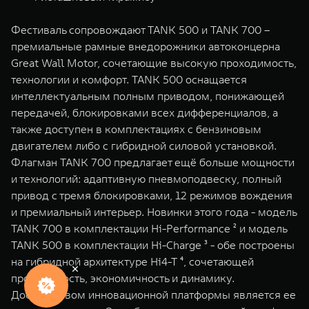
Фестиваль сопровождают TANK 500 и TANK 700 –
премиальные рамные внедорожники автоконцерна
Great Wall Motor, сочетающие высокую проходимость,
технологии и комфорт. TANK 500 оснащается
интеллектуальным полным приводом, понижающей
передачей, блокировками всех дифференциалов, а
также доступен в комплектациях с бензиновым
двигателем либо с гибридной силовой установкой.
Флагман TANK 700 предлагает ещё больше мощности
и технологий: адаптивную пневмоподвеску, полный
привод с тремя блокировками, 12 режимов вождения
и премиальный интерьер. Новинки этого года - модель
TANK 700 в комплектации Hi-Performance ² и модель
TANK 500 в комплектации Hi-Charge ³ - обе построены
на гибридной архитектуре Hi4-T ⁴, сочетающей
проходимость, экономичность и динамику.
Персональное
предложение
Достоинством инновационной платформы является ее