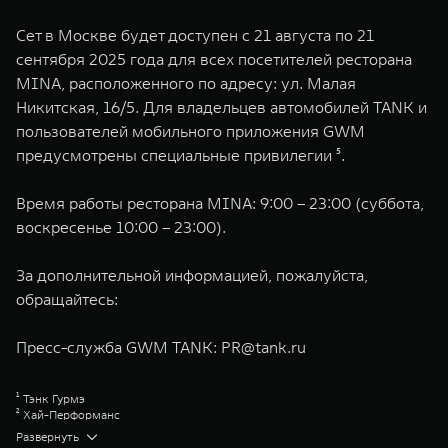
Сет в Москве будет доступен с 21 августа по 21
сентября 2025 года для всех посетителей ресторана
MINA, расположенного по адресу: ул. Малая
Никитская, 16/5. Для владельцев автомобилей TANK и
пользователей мобильного приложения GWM
предусмотрены специальные привилегии ⁵.
Время работы ресторана MINA: 9:00 – 23:00 (суббота,
воскресенье 10:00 – 23:00).
За дополнительной информацией, пожалуйста,
обращайтесь:
Пресс-служба GWM TANK:
PR@tank.ru
¹ Тэнк Гурмэ
² Хай-Перформанс
³ Хай-Чардж
Развернуть
⁴ Hybrid Intelligent 4WD TANK (Гибридный интеллектуальный