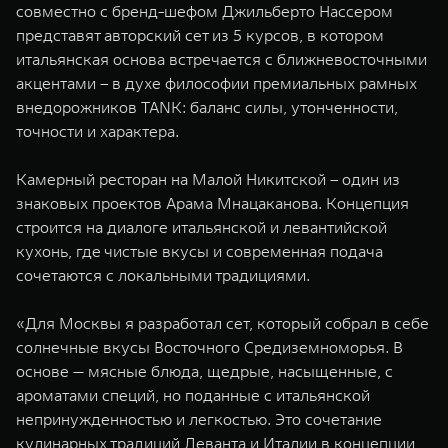
совместно с бренд-шефом Джильберто Нассером
WEY 07
WEY 05
представят авторский сет из 5 курсов, в котором
Расширяя границы комфорта
Эстетика нов
итальянская основа встречается с ближневосточными
от 6 149 000 ₽
от 5 699 0
акцентами – в духе философии премиальных рамных
внедорожников TANK: баланс силы, утонченности,
точности и характера.
Камерный ресторан на Малой Никитской – один из
знаковых проектов Арама Мнацаканова. Концепция
строится на диалоге итальянской и левантийской
кухонь, где чистые вкусы и современная подача
сочетаются с локальными традициями.
WEY 80
WEY 80 
Масштаб возможностей
Масштаб воз
«Для Москвы я разработал сет, который собрал в себе
от 6 449 000 ₽
от 8 099 
солнечные вкусы Восточного Средиземноморья. В
основе — мясные блюда, щедрые, насыщенные, с
ароматами специй, но поданные с итальянской
непринужденностью и легкостью. Это сочетание
кулинарных традиций Леванта и Италии в концепции