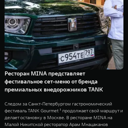
TANK Финансы
Сервис
Корпоративным клиентам
Специальные предложения
Моторные масла
TANK ФИНАНСЫ
TANK Кредит
ЦИФРОВЫЕ СЕРВИСЫ TANK
TANK Лизинг
Цифровые сервисы TANK
TANK 500
TANK 700
TANK Страхование
Подписки
Веди за собой
Сила признан
от 6 499 000 ₽
от 10 199 
Ресторан MINA представляет
фестивальное сет-меню от бренда
премиальных внедорожников TANK
Следом за Санкт-Петербургом гастрономический
фестиваль TANK Gourmet ¹ продолжает свой маршрут и
делает остановку в Москве. В ресторане MINA на
Малой Никитской ресторатор Арам Мнацаканов