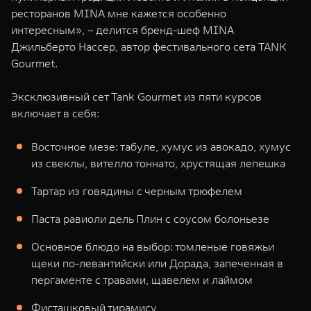
ресторанов MINA мне кажется особенно
интересным», – делится бренд-шеф MINA
Джильберто Нассер, автор фестивального сета TANK
Gourmet.
Эксклюзивный сет Tank Gourmet из пяти курсов
включает в себя:
Восточное мезе: табуле, хумус из авокадо, хумус
из свеклы, вителло тоннато, хрустящая лепешка
Тартар из говядины с черным трюфелем
Паста равиоли дель Плин с соусом болоньезе
Основное блюдо на выбор: томленые говяжьи
щеки по-левантийски или Дорада, запеченная в
пергаменте с травами, щавелем и лаймом
Фисташковый тирамису