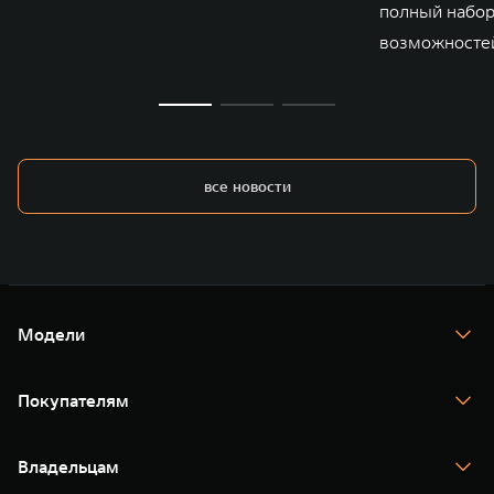
полный набо
возможносте
все новости
Модели
TANK 300
TANK 400
Покупателям
TANK 500
TANK 700
Спецпредложения
Тест-драйв
Владельцам
TANK Финансы
TANK Кредит