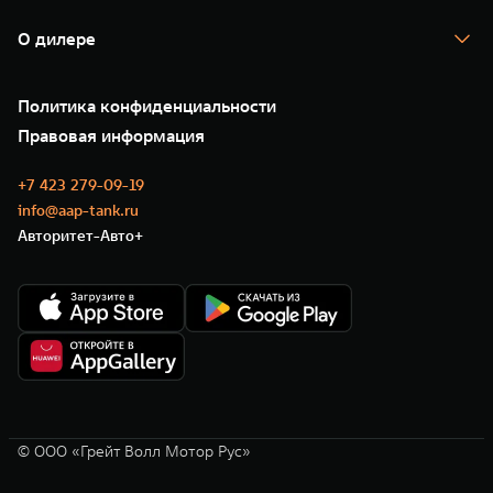
Гарантия
TANK Лизинг
Помощь на дороге
Корпоративным клиентам
О дилере
Новые цифровые сервисы TANK
Зарядные станции
Подписки
О нас
Специальные предложения
35 лет GWM
Сервис
Политика конфиденциальности
GWM ТЕХ ДЕНЬ
Нулевое ТО
Новости
Правовая информация
Моторные масла
+7 423 279-09-19
info@aap-tank.ru
Авторитет-Авто+
© ООО «Грейт Волл Мотор Рус»