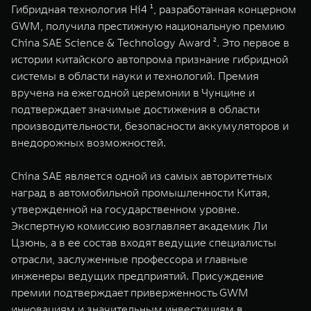
Гибридная технология Hi4 ¹, разработанная концерном
WEY 07
WEY 05
GWM, получила престижную национальную премию
Расширяя границы комфорта
Эстетика нов
China SAE Science & Technology Award ². Это первое в
от 6 149 000 ₽
от 5 699 0
истории китайского автопрома признание гибридной
системы в области науки и технологий. Премия
вручена на ежегодной церемонии в Чунцине и
подтверждает значимые достижения в области
производительности, безопасности аккумуляторов и
внедорожных возможностей.
China SAE является одной из самых авторитетных
наград в автомобильной промышленности Китая,
WEY 80
WEY 80 
утвержденной на государственном уровне.
Масштаб возможностей
Масштаб воз
от 6 449 000 ₽
от 8 099 
Экспертную комиссию возглавляет академик Ли
Цзюнь, а в ее состав входят ведущие специалисты
отрасли, заслуженные профессора и главные
инженеры ведущих предприятий. Присуждение
премии подтверждает приверженность GWM
инновациям и значительным инвестициям в