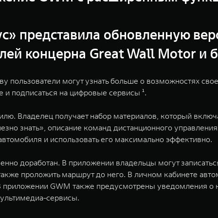
ус» представила обновленную ве
й концерна Great Wall Motor и 
 пользователи могут узнать больше о возможностях своег
 и подписаться на цифровые сервисы ¹.
лю. Владелец получает набор материалов, который включае
зно знать», описание команд дистанционного управления 
автомобиля и использовать его максимально эффективно.
енно доработан. В приложении владельцы могут записатьс
также проложить маршрут до него. В личном кабинете авто
 В приложении GWM также предусмотрены уведомления о 
мультимедиа-сервисы.