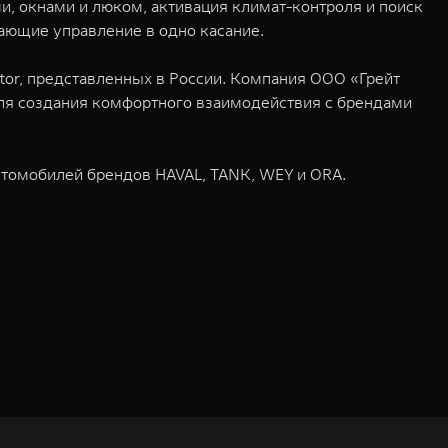
, окнами и люком, активация климат-контроля и поиск
ающие управление в одно касание.
or, представленных в России. Компания ООО «Грейт
ля создания комфортного взаимодействия с брендами
томобилей брендов HAVAL, TANK, WEY и ORA.
ьных технологиях и экологичном производстве. Компания была
оектирование, исследования и разработки, производство, продажу и
грегатов, использующих альтернативные источники энергии. Это
му миру. Компания вносит активный вклад в создание технологического
WM – интеллектуальных кроссоверов и внедорожников HAVAL,
ичный бренд SALOON – в совокупности образуют сегмент прогрессивных