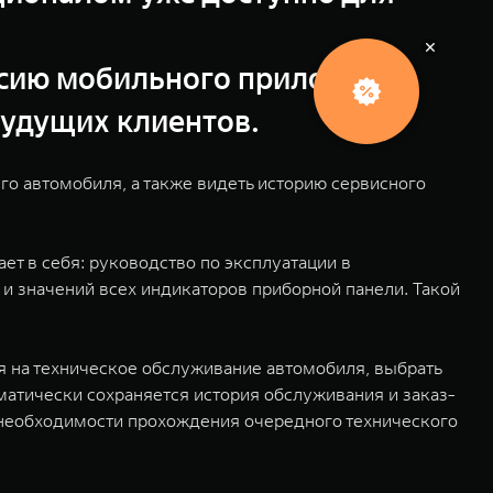
О
с
о
б
е
у
с
л
о
в
и
рсию мобильного приложения
ы
я
будущих клиентов.
о автомобиля, а также видеть историю сервисного
т в себя: руководство по эксплуатации в
и значений всех индикаторов приборной панели. Такой
я на техническое обслуживание автомобиля, выбрать
матически сохраняется история обслуживания и заказ-
необходимости прохождения очередного технического