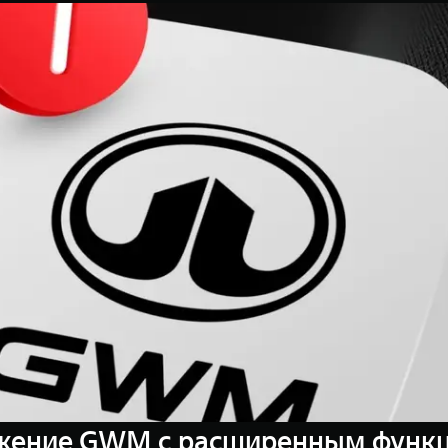
жение GWM с расширенным функц