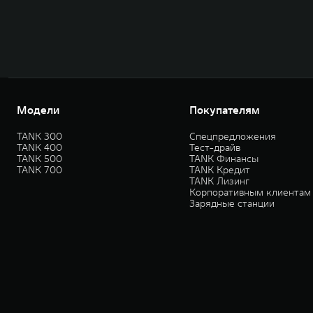
Модели
Покупателям
TANK 300
Спецпредложения
TANK 400
Тест-драйв
TANK 500
TANK Финансы
TANK 700
TANK Кредит
TANK Лизинг
Корпоративным клиентам
Зарядные станции