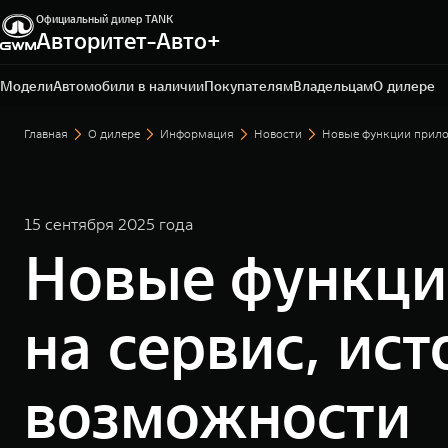
Официальный дилер TANK
Авторитет-Авто+
Владивосток, ул. Тульская, 22
+7 423 279-09-19
Модели
Автомобили в наличии
Покупателям
Владельцам
О дилере
Главная
О дилере
Информация
Новости
Новые функции прило
15 сентября 2025 года
Новые функци
на сервис, ис
возможности