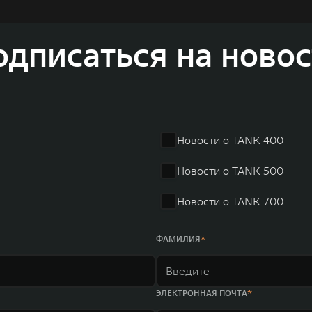
динга GWM входят 80 дочерних компаний, а штат включает более 60 000 чело
личилась больше чем на 30% и составила 136,3 млрд юаней (1,6 трлн рублей).
ему исследований и разработок, включая центры в России, Китае, Японии, 
одписаться на новос
венных комплексов и 4 зарубежных – в России, Таиланде, Бразилии и Индии, 
Новости о TANK 400
Новости о TANK 500
Новости о TANK 700
ФАМИЛИЯ
ЭЛЕКТРОННАЯ ПОЧТА