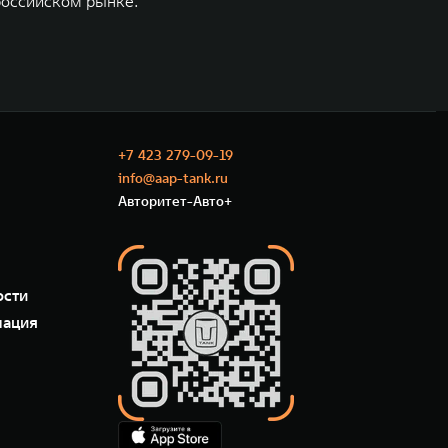
российском рынке.
+7 423 279-09-19
info@aap-tank.ru
Авторитет-Авто+
ости
мация