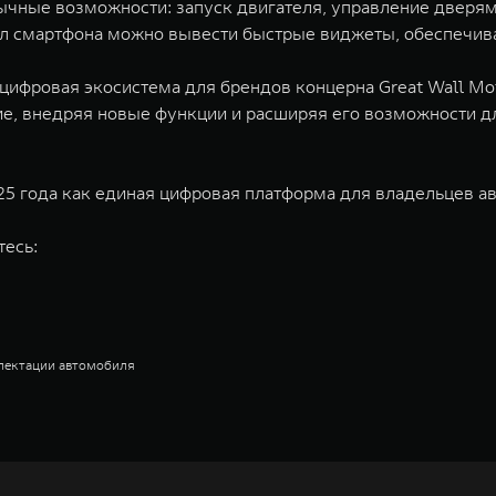
чные возможности: запуск двигателя, управление дверями
тол смартфона можно вывести быстрые виджеты, обеспечив
ифровая экосистема для брендов концерна Great Wall Mot
е, внедряя новые функции и расширяя его возможности д
 года как единая цифровая платформа для владельцев ав
тесь:
плектации автомобиля
недорожников, кроссоверов и пикапов, специализирующийся на интеллектуал
и 2011 годах соответственно. Сфера деятельности концерна GWM включает пр
GWM сосредоточена на конструкторских разработках автомобилей и силовых а
 более экологичные, умные и безопасные продукты для пользователей по все
и собственных интеллектуальных платформ. Шесть автомобильных брендов G
лектромобилей ORA, премиальных кроссоверов WEY, а также новый технолог