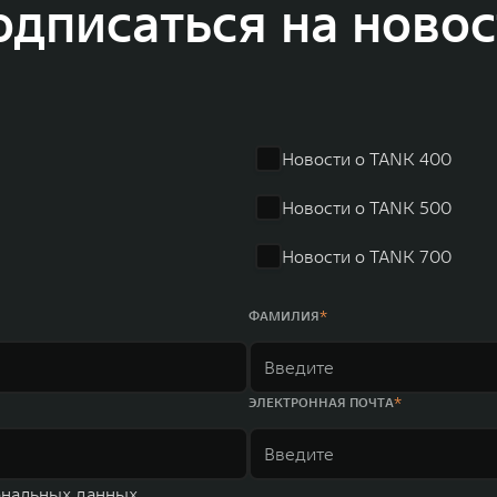
одписаться на новос
и 2011 годах соответственно. Сфера деятельности концерна GWM включает пр
GWM сосредоточена на конструкторских разработках автомобилей и силовых а
 более экологичные, умные и безопасные продукты для пользователей по все
и собственных интеллектуальных платформ. Шесть автомобильных брендов G
лектромобилей ORA, премиальных кроссоверов WEY, а также новый технолог
динга GWM входят 80 дочерних компаний, а штат включает более 60 000 чело
личилась больше чем на 30% и составила 136,3 млрд юаней (1,6 трлн рублей).
ему исследований и разработок, включая центры в России, Китае, Японии, 
Новости о TANK 400
венных комплексов и 4 зарубежных – в России, Таиланде, Бразилии и Индии, 
Новости о TANK 500
Новости о TANK 700
ФАМИЛИЯ
ЭЛЕКТРОННАЯ ПОЧТА
ональных данных.