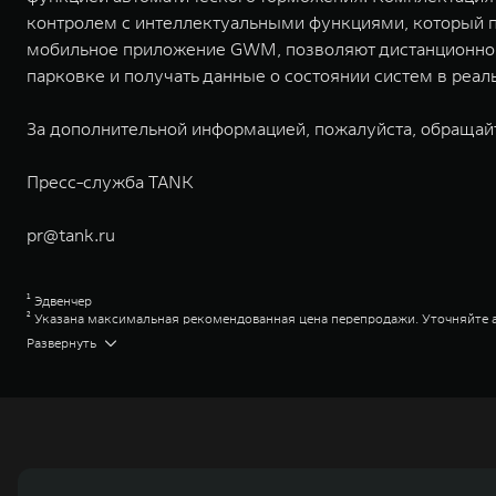
контролем с интеллектуальными функциями, который п
мобильное приложение GWM, позволяют дистанционно уп
парковке и получать данные о состоянии систем в реа
За дополнительной информацией, пожалуйста, обращай
Пресс-служба TANK
pr@tank.ru
¹ Эдвенчер
² Указана максимальная рекомендованная цена перепродажи. Уточняйте 
³ Премиум
Развернуть
⁴ Указана максимальная рекомендованная цена перепродажи. Уточняйте 
⁵ Сити Эвенчер
⁶ Указана максимальная рекомендованная цена перепродажи. Уточняйте 
⁷ Сити Премиум
⁸ Указана максимальная рекомендованная цена перепродажи. Уточняйте 
⁹ Парт-Тайм
¹⁰ Торк-он-Диманд
¹¹ Джи Дабл Ю Эм Коннекшн
Great Wall Motor Company Limited (GWM) — глобальный производитель в