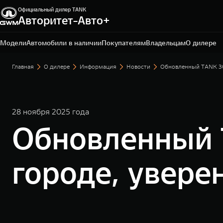
Официальный дилер TANK
Авторитет-Авто+
Владивосток, ул. Тульская, 22
+7 423 279-09-19
Модели
Автомобили в наличии
Покупателям
Владельцам
О дилере
Главная
О дилере
Информация
Новости
Обновленный TANK 300
28 ноября 2025 года
Обновленный T
городе, увере