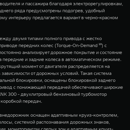
водителя и пассажира благодаря электрорегулировкам,
заднего ряда предусмотрены подогрев, удобный
ому интерьеру предлагается вариант в черно-красном
жду двумя типами полного привода с жестко
приводе передних колес (Torque-On-Demand ¹⁰) с
 постоянно анализирует дорожное покрытие и состояние
а передние и задние колеса в автоматическом режиме.
крутящий момент от двигателя распределяется на
 зависимости от дорожных условий. Такая система
ральной блокировки, оснащены блокировкой заднего
привод с понижающей передачей обеспечивают широкие
ANK 300 - двухлитровый бензиновый турбомотор
 коробкой передач.
e внедорожник оснащен адаптивным круиз-контролем,
олосы, системой распознавания дорожных знаков,
ии, мониторингом слепых зон и адаптивным круиз-