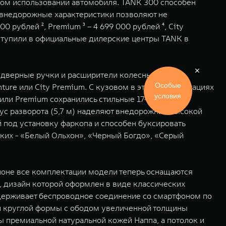
ом использовании автомобиля. TANK 300 способен
 внедорожные характеристики позволяют не
 рублей ², Premium ³ – 4 699 000 рублей ⁴, City
поступили в официальные дилерские центры TANK в
 дверные ручки и расширители колесных арок,
Особые
ture или City Premium. С кузовом в этих комплектациях
условия
 или Premium сохранились стильные 17-дюймовые
ус разворота (5,7 м) наделяют внедорожник высокой
 под установку фаркопа и способен буксировать
ких - «Белый Ольхон», «Черный Богдо», «Серый
лоне все комплектации модели теперь оснащаются
дизайн которой оформлен в виде классических
держивает беспроводное соединение со смартфоном по
й круглой формы с ободом увеличенной толщины
 премиальной натуральной кожей Наппа, а потолок и