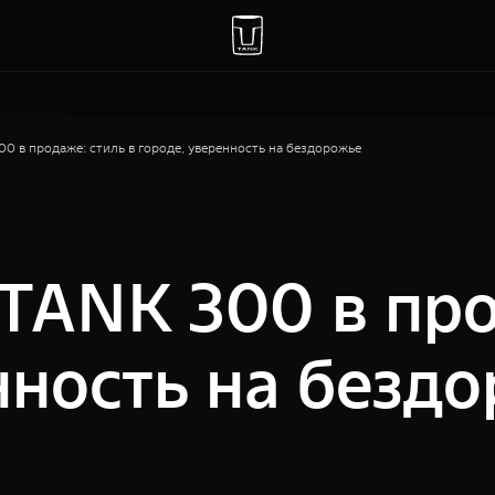
 в продаже: стиль в городе, уверенность на бездорожье
ANK 300 в про
нность на безд