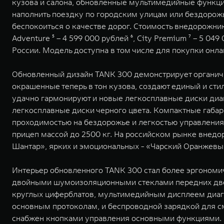
кузова и салона, обновленные мультимедийные функци
наполнить поездку по городским улицам или бездорож
беспокоиться о качестве дорог. Стоимость внедорожника
Adventure ⁵ – 4 599 000 рублей ⁶, City Premium ⁷ – 5 
России. Модель доступна в том числе для покупки онл
Обновленный дизайн TANK 300 демонстрирует органичн
окрашенные теперь в тон кузова, создают единый и сти
удачно гармонируют и новые легкосплавные диски диа
легкосплавные диски черного цвета. Компактные габар
проходимостью на бездорожье и легкостью управления
прицеп массой до 2500 кг. На российском рынке внедо
Шантар», ярких и эмоциональных - «Чарский Оранжевы
Интерьер обновленного TANK 300 стал более эргономи
двойными шумоизоляционными стеклами передних двер
круглых циферблатов, мультимедийным дисплеем диаг
основным протоколам, и беспроводной зарядкой для 
снабжен кнопками управления основными функциями. В