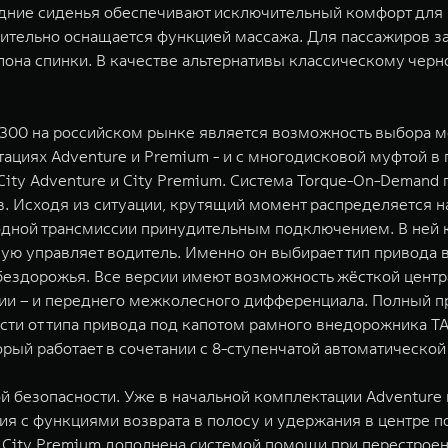
едние сиденья обеспечивают исключительный комфорт для 
нительно оснащается функцией массажа. Для пассажиров 
она спинки. В качестве альтернативы классическому черн
0 на российском рынке является возможность выбора ме
тациях Adventure и Premium - и с многодисковой муфтой в 
ity Adventure и City Premium. Система Torque-On-Demand
. Исходя из ситуации, крутящий момент распределяется н
водной трансмиссии принудительным подключением. В ней 
ую управляет водитель. Именно он выбирает тип привода в
 бездорожья. Все версии имеют возможность жёсткой цент
ции – и переднего межколесного дифференциала. Полный 
сти от типа привода под капотом рамного внедорожника T
рый работает в сочетании с 8-ступенчатой автоматической
й безопасности. Уже в начальной комплектации Adventur
я с функциями возврата в полосу и удержания в центре п
City Premium дополнена системой помощи при перестроен