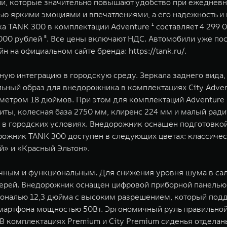
и, которые значительно повышают удобство при ежедневн
ью яркими эмоциями и впечатлениями, а его надежность и
 TANK 300 в комплектации Adventure ¹ составляет 4 299 000
049 000 рублей ⁸. Все цены включают НДС. Автомобили уже 
айн на официальном сайте бренда:
https://tank.ru/
.
ую интеграцию в городскую среду. Зеркала заднего вида,
льный образ для внедорожника в комплектациях City Adven
метром 18 дюймов. При этом для комплектаций Adventure
иты, колесная база 2750 мм, клиренс 224 мм и малый ради
 в городских условиях. Внедорожник оснащен подготовкой
рожник TANK 300 доступен в следующих цветах: классичес
й» и «Красный Эльтон».
чным и функциональным. Для снижения уровня шума в са
ей. Внедорожник оснащен цифровой приборной панелью, 
ональю 12,3 дюйма с высоким разрешением, который под
смартфона мощностью 50Вт. Эргономичный руль правильно
 комплектациях Premium и City Premium сиденья отделаны