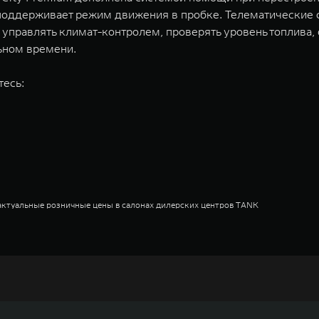
оддерживает режим движения в пробке. Телематические с
равлять климат-контролем, проверять уровень топлива, о
льном времени.
тесь:
актуальные розничные цены в салонах дилерских центров TANK
актуальные розничные цены в салонах дилерских центров TANK
актуальные розничные цены в салонах дилерских центров TANK
актуальные розничные цены в салонах дилерских центров TANK
недорожников, кроссоверов и пикапов, специализирующийся на интеллектуал