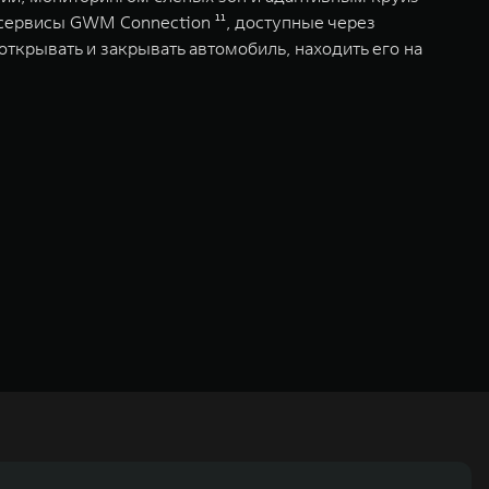
ервисы GWM Connection ¹¹, доступные через
ткрывать и закрывать автомобиль, находить его на
ьных технологиях и экологичном производстве. Компания была