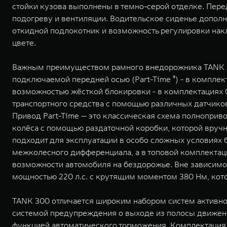
стойки кузова выполнены в темно-серой отделке. Пер
подогреву и вентиляции. Водительское сиденье допол
откидной подлокотник и возможность регулировки накл
цвете.
Важным преимуществом рамного внедорожника TANK 30
подключаемой передней осью (Part-Time ⁹) - в комплек
возможностью жёсткой блокировки - в комплектациях C
транспортного средства с помощью различных датчиков
Привод Part-Time — это классическая схема полнопри
колёса с помощью раздаточной коробки, которой вручн
подходит для эксплуатации в особо сложных условиях
межколесного дифференциала, а в топовой комплекта
возможности автомобиля на бездорожье. Вне зависимо
мощностью 220 л.с. с крутящим моментом 380 Нм, кото
TANK 300 отличается широким набором систем активно
системой предупреждения о выходе из полосы движени
функцией автоматического торможения. Комплектация 