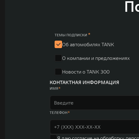
П
зарегистрирована на Гонконгской и Шанхайской фондовых биржах в 2003 
обслуживание автомобилей и запчастей. Значительная доля инвестиций 
обеспечивает технологическое преимущество GWM и позволяет создавать
ландшафта автомобильной отрасли, в том числе посредством разработк
выносливых пикапов GWM Pickup, инновационных внедорожников TANK, э
и современных автомобилей в более чем 60 регионах мира. В состав хол
*
млн автомобилей в год. По итогам 2021 года общая выручка компании уве
ТЕМЫ ПОДПИСКИ
пикапов в Китае. На сегодняшний день концерн GWM создал мировую сист
Об автомобилях TANK
глобальную систему «14+5», которая включает 10 внутренних производст
О компании и предложениях
Новости о TANK 300
КОНТАКТНАЯ ИНФОРМАЦИЯ
ИМЯ
ТЕЛЕФОН
Я даю
согласие на обработку перс