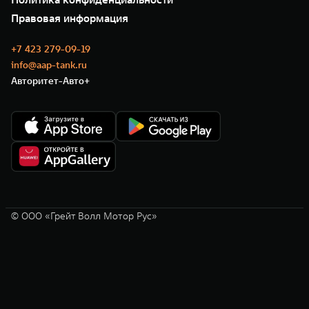
GWM ТЕХ ДЕНЬ
Нулевое ТО
Новости
Правовая информация
Моторные масла
+7 423 279-09-19
info@aap-tank.ru
Авторитет-Авто+
© ООО «Грейт Волл Мотор Рус»