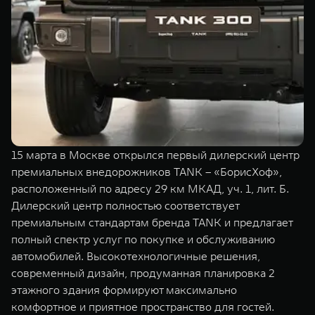
TANK Финансы
Сервис
Корпоративным клиентам
Специальные предложения
Моторные масла
TANK ФИНАНСЫ
TANK Кредит
ЦИФРОВЫЕ СЕРВИСЫ TANK
TANK Лизинг
Цифровые сервисы TANK
TANK 500
TANK 700
15 марта в Москве открылся первый дилерский центр
TANK Страхование
Подписки
Веди за собой
Сила признан
премиальных внедорожников TANK – «БорисХоф»,
от 6 499 000 ₽
от 10 199 
расположенный по адресу 29 км МКАД, уч. 1, лит. Б.
Дилерский центр полностью соответствует
премиальным стандартам бренда TANK и предлагает
полный спектр услуг по покупке и обслуживанию
автомобилей. Высокотехнологичные решения,
современный дизайн, продуманная планировка 2
этажного здания формируют максимально
комфортное и приятное пространство для гостей.