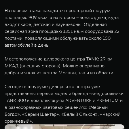
WEY 07
WEY 05
На первом этаже находится просторный шоурум
Расширяя границы комфорта
Эстетика нов
площадью 909 кв.м, а на втором – зона отдыха, куда
от 6 149 000 ₽
от 5 699 0
входят кафе, детская и лаунж-зоны. Отдельная
сервисная зона площадью 1351 кв.м оборудована 22
постами, позволяющими обслуживать около 150
автомобилей в день.
Местоположение дилерского центра TANK: 29 км
МКАД (внешняя сторона). Можно оперативно
добраться как из центра Москвы, так и из области.
WEY 80
WEY 80 
Сегодня в шоуруме дилерского центра уже
Масштаб возможностей
Масштаб воз
представлены первые модели бренда –внедорожники
от 6 449 000 ₽
от 8 099 
TANK 300 в комплектациях ADVENTURE и PREMIUM и
в разнообразных цветовых решениях: «Черный
Богдо», «Серый Шантар», «Белый Ольхон», «Чарский
оранжевый».