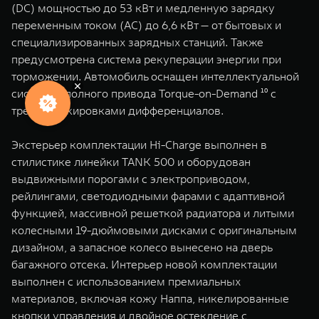
(DC) мощностью до 53 кВт и медленную зарядку
переменным током (AC) до 6,6 кВт — от бытовых и
специализированных зарядных станций. Также
предусмотрена система рекуперации энергии при
торможении. Автомобиль оснащен интеллектуальной
системой полного привода Torque-on-Demand ¹⁰ с
тремя блокировками дифференциалов.
Экстерьер комплектации Hi-Charge выполнен в
стилистике линейки TANK 500 и оборудован
выдвижными порогами с электроприводом,
рейлингами, светодиодными фарами с адаптивной
функцией, массивной решеткой радиатора и литыми
колесными 19-дюймовыми дисками с оригинальным
дизайном, а запасное колесо вынесено на дверь
багажного отсека. Интерьер новой комплектации
выполнен с использованием премиальных
материалов, включая кожу Наппа, никелированные
кнопки управления и двойное остекление с