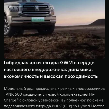
TANK Финансы
Сервис
Корпоративным клиентам
Специальные предложения
Моторные масла
TANK ФИНАНСЫ
TANK Кредит
ЦИФРОВЫЕ СЕРВИСЫ TANK
TANK Лизинг
Цифровые сервисы TANK
TANK 500
TANK 700
TANK Страхование
Подписки
Веди за собой
Сила признан
от 6 499 000 ₽
от 10 199 
Гибридная архитектура GWM в сердце
настоящего внедорожника: динамика,
экономичность и высокая проходимость
Модельный ряд премиальных рамных внедорожников
TANK 500 расширяется новой комплектацией Hi-
Charge ¹ с силовой установкой, выполненной по схеме
подзаряжаемого гибрида PHEV (Plug-in Hybrid Electric