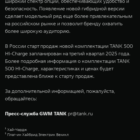
широкий спектр опций, обеспечивающих удобство и
безопасность. Появление новой гибридной версии
сделает модельный ряд еще более привлекательным
на российском рынке и позволит бренду охватить
более широкую аудиторию.
В России старт продаж новой комплектации TANK 500
Hi-Charge запланирован на третий квартал 2025 года.
Более подробная информация о комплектации TANK
500 Hi-Charge, характеристиках и ценах будет
представлена ближе к старту продаж.
За дополнительной информацией, пожалуйста,
обращайтесь:
Пресс-служба GWM TANK
pr@tank.ru
¹ Хай-Чардж
² Плаг-ин Хайбрид Электрик Вехикл
³ Эдвенчер