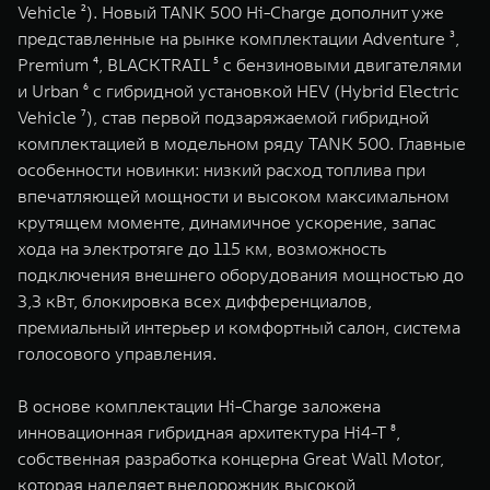
Vehicle ²). Новый TANK 500 Hi-Charge дополнит уже
WEY 07
WEY 05
представленные на рынке комплектации Adventure ³,
Расширяя границы комфорта
Эстетика нов
Premium ⁴, BLACKTRAIL ⁵ с бензиновыми двигателями
от 6 149 000 ₽
от 5 699 0
и Urban ⁶ с гибридной установкой HEV (Hybrid Electric
Vehicle ⁷), став первой подзаряжаемой гибридной
комплектацией в модельном ряду TANK 500. Главные
особенности новинки: низкий расход топлива при
впечатляющей мощности и высоком максимальном
крутящем моменте, динамичное ускорение, запас
хода на электротяге до 115 км, возможность
подключения внешнего оборудования мощностью до
3,3 кВт, блокировка всех дифференциалов,
WEY 80
WEY 80 
премиальный интерьер и комфортный салон, система
Масштаб возможностей
Масштаб воз
голосового управления.
от 6 449 000 ₽
от 8 099 
В основе комплектации Hi-Charge заложена
инновационная гибридная архитектура Hi4-T ⁸,
собственная разработка концерна Great Wall Motor,
которая наделяет внедорожник высокой