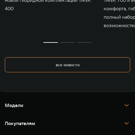
400
комфорта, ги
полный набо
возможносте
все новости
Модели
TANK 300
TANK 400
Покупателям
TANK 500
TANK 700
Спецпредложения