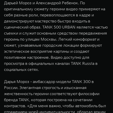
Дарьей Мороз и Александрой Ребенок. По
WEY 07
WEY 05
оригинальному сюжету героини видео примеряют на
Расширяя границы комфорта
Эстетика нов
себя разные роли, перевоплощаются в кадре и
от 6 149 000 ₽
от 5 699 0
демонстрируют мастерство быстро входить в
сценический образ. TANK 500 URBAN является частью
съемки и служит основным средством передвижения
героинь по улицам Москвы. Легкий киноформат и
сюжет, узнаваемые городские локации формируют
эстетическое восприятие картины и создают
позитивное настроение. Видео доступно для
просмотра в официальных каналах TANK Russia в
социальных сетях.
WEY 80
WEY 80 
Масштаб возможностей
Масштаб воз
Дарья Мороз - амбассадор модели TANK 300 в
от 6 449 000 ₽
от 8 099 
России. Элегантная строгость и изысканная
женственность героини соответствуют философии
бренда TANK, которая построена на сочетании
контрастов. «Для меня важно, чтобы автомобиль был
отражением моей индивидуальности, обладал ярким