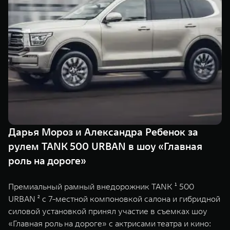
TANK Финансы
Сервис
Корпоративным клиентам
Специальные предложения
Моторные масла
TANK ФИНАНСЫ
TANK Кредит
ЦИФРОВЫЕ СЕРВИСЫ TANK
TANK Лизинг
Цифровые сервисы TANK
TANK 500
TANK 700
TANK Страхование
Подписки
Веди за собой
Сила признан
от 6 499 000 ₽
от 10 199 
Дарья Мороз и Александра Ребенок за
рулем TANK 500 URBAN в шоу «Главная
роль на дороге»
Премиальный рамный внедорожник TANK ¹ 500
URBAN ² с 7-местной компоновкой салона и гибридной
силовой установкой принял участие в съемках шоу
«Главная роль на дороге» с актрисами театра и кино: