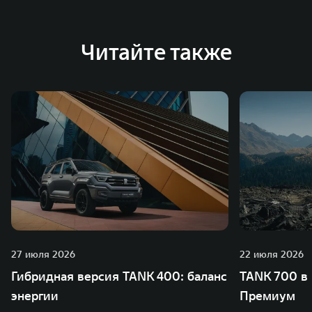
Австрии и Южной Корее. Компания построила
глобальную систему «14+5», которая включает 10
внутренних производственных комплексов и 4
Читайте также
зарубежных – в России, Таиланде, Бразилии и Индии, а
также 5 предприятий по сборке автомобилей.
27 июля 2026
22 июля 2026
Гибридная версия TANK 400: баланс
TANK 700 в
энергии
Премиум