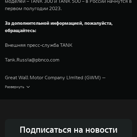
моделей – TANK 300 и TANK 500 – в России начнутся в
первом полугодии 2023.
За дополнительной информацией, пожалуйста,
обращайтесь:
Внешняя пресс-служба TANK
Tank.Russia@pbnco.com
Great Wall Motor Company Limited (GWM) —
глобальный производитель внедорожников,
Развернуть
кроссоверов и пикапов, специализирующийся на
интеллектуальных технологиях и экологичном
производстве. Компания была зарегистрирована на
Гонконгской и Шанхайской фондовых биржах в 2003 и
Подписаться на новости
2011 годах соответственно. Сфера деятельности