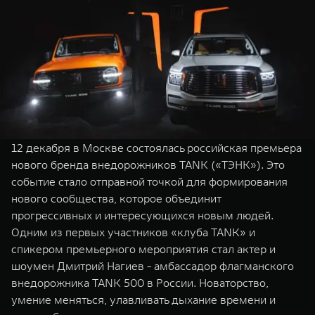
WEY 07
WEY 05
Расширяя границы комфорта
Эстетика нов
от 6 149 000 ₽
от 5 699 0
12 декабря в Москве состоялась российская премьера
нового бренда внедорожников TANK («ТЭНК»). Это
событие стало отправной точкой для формирования
WEY 80
WEY 80 
нового сообщества, которое объединит
Масштаб возможностей
Масштаб воз
прогрессивных и интересующихся новым людей.
от 6 449 000 ₽
от 8 099 
Одним из первых участников «клуба TANK» и
спикером премьерного мероприятия стал актер и
шоумен Дмитрий Нагиев - амбассадор флагманского
внедорожника TANK 500 в России. Новаторство,
умение меняться, улавливать дыхание времени и