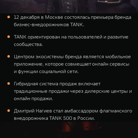
TANK Финансы
Сервис
Корпоративным клиентам
Специальные предложения
12 декабря в Москве состоялась премьера бренда
бизнес-внедорожников TANK.
Моторные масла
TANK ФИНАНСЫ
TANK ориентирован на пользователей и развитие
TANK Кредит
сообщества.
ЦИФРОВЫЕ СЕРВИСЫ TANK
TANK Лизинг
Цифровые сервисы TANK
Центром экосистемы бренда является мобильное
TANK 500
TANK 700
приложение, которое совмещает онлайн сервисы
TANK Страхование
Подписки
Веди за собой
Сила признан
и функции социальной сети.
от 6 499 000 ₽
от 10 199 
Гибридная система продаж включает
традиционные продажи через дилерские центры и
онлайн продажи.
Дмитрий Нагиев стал амбассадором флагманского
внедорожника TANK 500 в России.