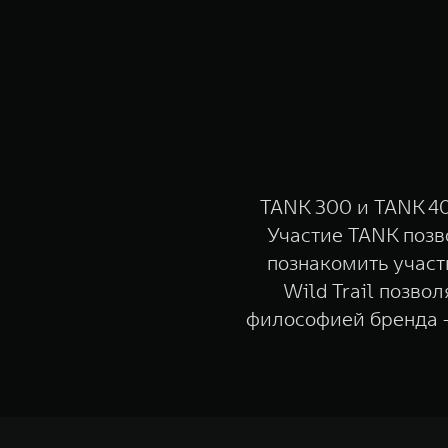
TANK 300 и TANK 40
Участие TANK поз
познакомить участн
Wild Trail позво
философией бренда 