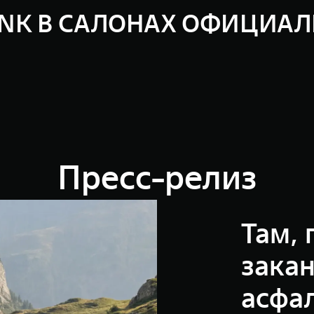
NK В САЛОНАХ ОФИЦИА
TANK 400
В ритме города и безд
Пресс-релиз
Тест-драйв
Там, 
зака
асфал