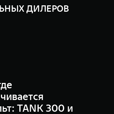
ЛЬНЫХ ДИЛЕРОВ
орожья
где
нчивается
ьт: TANK 300 и