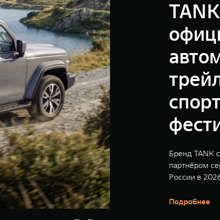
TANK
офиц
авто
трейл
спор
фест
Бренд TANK 
партнёром сер
России в 202
Подробнее