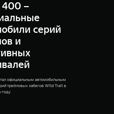
 400 –
иальные
мобили серий
ов и
тивных
ивалей
стал официальным автомобильным
ий трейловых забегов Wild Trail в
6 году