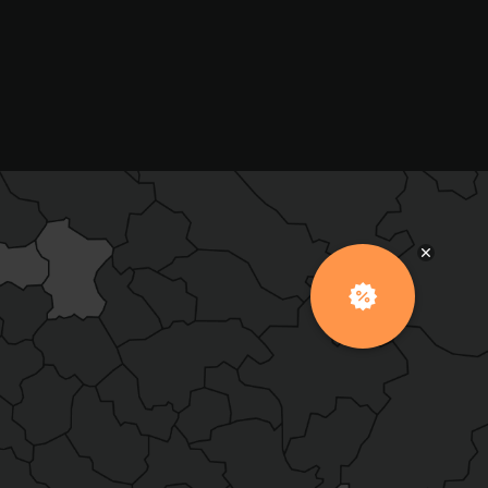
Особые
условия