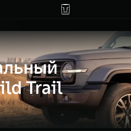
альный
ld Trail