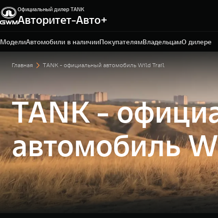
Официальный дилер TANK
Авторитет-Авто+
Владивосток, ул. Тульская, 22
+7 423 279-09-19
Модели
Автомобили в наличии
Покупателям
Владельцам
О дилере
Главная
TANK - официальный автомобиль Wild Trail
TANK - офици
автомобиль Wi